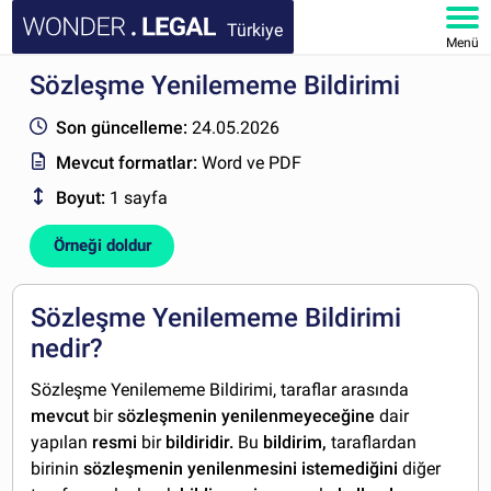
Türkiye
Menü
Sözleşme Yenilememe Bildirimi
ANA SAYFA
Son güncelleme:
24.05.2026
BELGELER
Mevcut formatlar:
Word ve PDF
Boyut:
1 sayfa
SSS
Örneği doldur
HESABIM
Sözleşme Yenilememe Bildirimi
nedir?
Sözleşme Yenilememe Bildirimi, taraflar arasında
mevcut
bir
sözleşmenin yenilenmeyeceğine
dair
yapılan
resmi
bir
bildiridir.
Bu
bildirim,
taraflardan
birinin
sözleşmenin yenilenmesini istemediğini
diğer