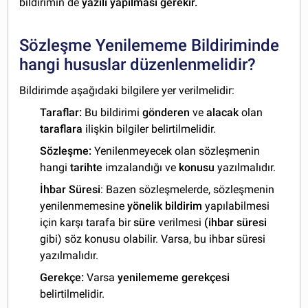
bildirimin de
yazılı yapılması gerekir.
Sözleşme Yenilememe Bildiriminde
hangi hususlar düzenlenmelidir?
Bildirimde aşağıdaki bilgilere yer verilmelidir:
Taraflar:
Bu bildirimi
gönderen
ve
alacak
olan
taraflara
ilişkin bilgiler belirtilmelidir.
Sözleşme:
Yenilenmeyecek olan sözleşmenin
hangi
tarihte
imzalandığı ve
konusu
yazılmalıdır.
İhbar Süresi
: Bazen sözleşmelerde, sözleşmenin
yenilenmemesine
yönelik bildirim
yapılabilmesi
için karşı tarafa bir
süre
verilmesi
(ihbar süresi
gibi) söz konusu olabilir. Varsa, bu ihbar süresi
yazılmalıdır.
Gerekçe:
Varsa
yenilememe gerekçesi
belirtilmelidir.