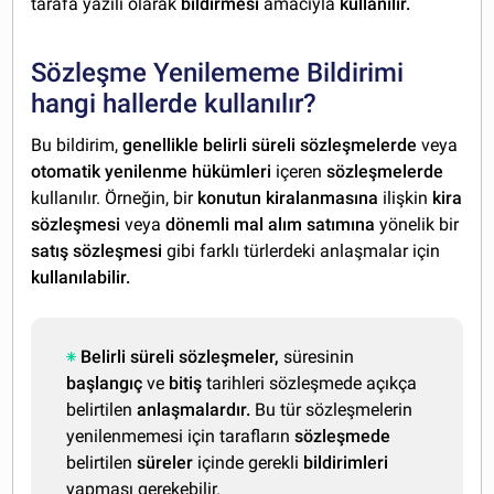
tarafa yazılı olarak
bildirmesi
amacıyla
kullanılır.
Sözleşme Yenilememe Bildirimi
hangi hallerde kullanılır?
Bu bildirim,
genellikle belirli süreli sözleşmelerde
veya
otomatik yenilenme hükümleri
içeren
sözleşmelerde
kullanılır. Örneğin, bir
konutun kiralanmasına
ilişkin
kira
sözleşmesi
veya
dönemli mal alım satımına
yönelik bir
satış sözleşmesi
gibi farklı türlerdeki anlaşmalar için
kullanılabilir.
Belirli süreli sözleşmeler,
süresinin
başlangıç
ve
bitiş
tarihleri sözleşmede açıkça
belirtilen
anlaşmalardır.
Bu tür sözleşmelerin
yenilenmemesi için tarafların
sözleşmede
belirtilen
süreler
içinde gerekli
bildirimleri
yapması gerekebilir.