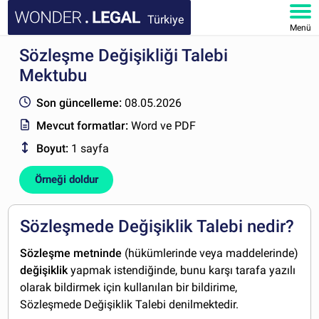
Türkiye
Menü
Sözleşme Değişikliği Talebi
ANA SAYFA
Mektubu
BELGELER
Son güncelleme:
08.05.2026
Mevcut formatlar:
Word ve PDF
SSS
Boyut:
1 sayfa
HESABIM
Örneği doldur
Sözleşmede Değişiklik Talebi nedir?
Sözleşme metninde
(hükümlerinde veya maddelerinde)
değişiklik
yapmak istendiğinde, bunu karşı tarafa yazılı
olarak bildirmek için kullanılan bir bildirime,
Sözleşmede Değişiklik Talebi denilmektedir.