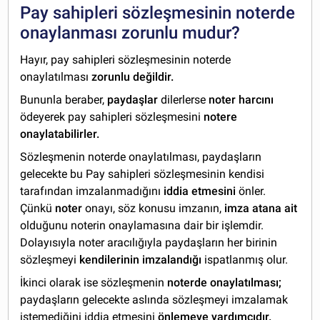
Pay sahipleri sözleşmesinin noterde
onaylanması zorunlu mudur?
Hayır, pay sahipleri sözleşmesinin noterde
onaylatılması
zorunlu değildir.
Bununla beraber,
paydaşlar
dilerlerse
noter harcını
ödeyerek pay sahipleri sözleşmesini
notere
onaylatabilirler.
Sözleşmenin noterde onaylatılması, paydaşların
gelecekte bu Pay sahipleri sözleşmesinin kendisi
tarafından imzalanmadığını
iddia etmesini
önler.
Çünkü
noter
onayı, söz konusu imzanın,
imza atana ait
olduğunu noterin onaylamasına dair bir işlemdir.
Dolayısıyla noter aracılığıyla paydaşların her birinin
sözleşmeyi
kendilerinin imzalandığı
ispatlanmış olur.
İkinci olarak ise sözleşmenin
noterde onaylatılması;
paydaşların gelecekte aslında sözleşmeyi imzalamak
istemediğini iddia etmesini
önlemeye yardımcıdır.