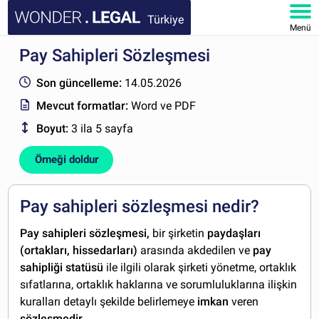
Türkiye
Menü
Pay Sahipleri Sözleşmesi
ANA SAYFA
Son güncelleme:
14.05.2026
BELGELER
Mevcut formatlar:
Word ve PDF
Boyut:
3 ila 5 sayfa
SSS
Örneği doldur
HESABIM
Pay sahipleri sözleşmesi nedir?
Pay sahipleri sözleşmesi,
bir şirketin
paydaşları
(ortakları, hissedarları)
arasında akdedilen ve
pay
sahipliği statüsü
ile ilgili olarak şirketi yönetme, ortaklık
sıfatlarına, ortaklık haklarına ve sorumluluklarına ilişkin
kuralları detaylı şekilde belirlemeye
imkan
veren
sözleşmedir.