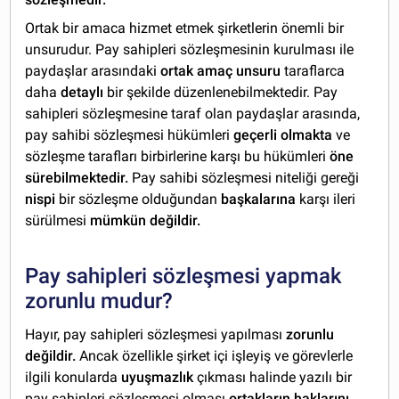
Ortak bir amaca hizmet etmek şirketlerin önemli bir
unsurudur. Pay sahipleri sözleşmesinin kurulması ile
paydaşlar arasındaki
ortak amaç unsuru
taraflarca
daha
detaylı
bir şekilde düzenlenebilmektedir. Pay
sahipleri sözleşmesine taraf olan paydaşlar arasında,
pay sahibi sözleşmesi hükümleri
geçerli olmakta
ve
sözleşme tarafları birbirlerine karşı bu hükümleri
öne
sürebilmektedir.
Pay sahibi sözleşmesi niteliği gereği
nispi
bir sözleşme olduğundan
başkalarına
karşı ileri
sürülmesi
mümkün değildir.
Pay sahipleri sözleşmesi yapmak
zorunlu mudur?
Hayır, pay sahipleri sözleşmesi yapılması
zorunlu
değildir.
Ancak özellikle şirket içi işleyiş ve görevlerle
ilgili konularda
uyuşmazlık
çıkması halinde yazılı bir
pay sahipleri sözleşmesi olması
ortakların haklarını