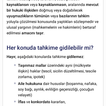
kaynaklansın
veya
kaynaklanmasın
, aralarında
mevcut
bir hukuki ilişkiden
doğmuş veya doğabilecek
uyuşmazlıkların
tümünün
veya
bazılarının
tahkim
yoluyla çözülmesi konusunda yaptıkları sözleşmedir ve
ulusal yargının (mahkemelerin ve hakimlerin) bertaraf
edilmesi
amacını taşır
.
Her konuda tahkime gidilebilir mi?
Hayır,
aşağıdaki konularda tahkime
gidilemez
:
Taşınmaz mallar
üzerindeki ayni (mülkiyete
ilişkin) haklar (tescil, sicilin düzeltilmesi, tescile
zorlama, ipotek)
Aile
hukukuna
dair hususlar (boşanma, nafaka,
soy bağı, ayrılık, evliliğin geçersizliği, çocuğun
velayeti)
İflas
ve
konkordato
kararları,