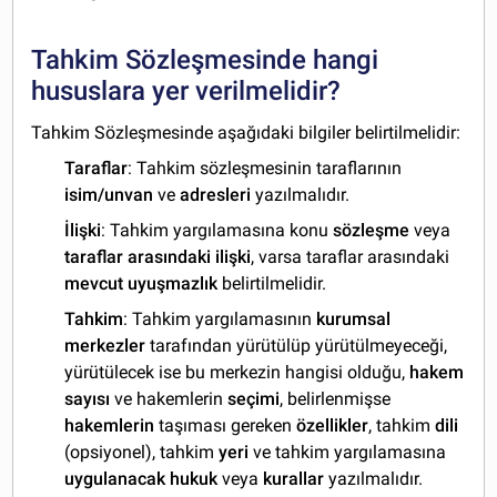
Tahkim Sözleşmesinde hangi
hususlara yer verilmelidir?
Tahkim Sözleşmesinde aşağıdaki bilgiler belirtilmelidir:
Taraflar
: Tahkim sözleşmesinin taraflarının
isim/unvan
ve
adresleri
yazılmalıdır.
İlişki
: Tahkim yargılamasına konu
sözleşme
veya
taraflar arasındaki ilişki
, varsa taraflar arasındaki
mevcut
uyuşmazlık
belirtilmelidir.
Tahkim
: Tahkim yargılamasının
kurumsal
merkezler
tarafından yürütülüp yürütülmeyeceği,
yürütülecek ise bu merkezin hangisi olduğu,
h
akem
sayısı
ve hakemlerin
seçimi
, belirlenmişse
hakemlerin
taşıması gereken
özellikler
, tahkim
dili
(opsiyonel), tahkim
yeri
ve tahkim yargılamasına
uygulanacak hukuk
veya
kurallar
yazılmalıdır.