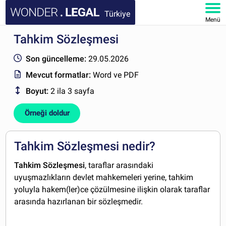
Türkiye
Menü
Tahkim Sözleşmesi
ANA SAYFA
Son güncelleme:
29.05.2026
BELGELER
Mevcut formatlar:
Word ve PDF
Boyut:
2 ila 3 sayfa
SSS
Örneği doldur
HESABIM
Tahkim Sözleşmesi nedir?
Tahkim Sözleşmesi
, taraflar arasındaki
uyuşmazlıkların devlet mahkemeleri yerine, tahkim
yoluyla hakem(ler)ce çözülmesine ilişkin olarak taraflar
arasında hazırlanan bir sözleşmedir.