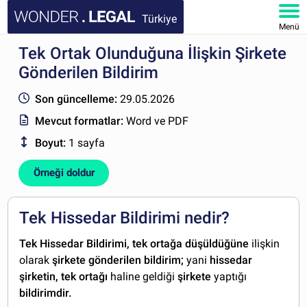
Türkiye
Menü
Tek Ortak Olunduğuna İlişkin Şirkete
ANA SAYFA
Gönderilen Bildirim
BELGELER
Son güncelleme:
29.05.2026
Mevcut formatlar:
Word ve PDF
SSS
Boyut:
1 sayfa
HESABIM
Örneği doldur
Tek Hissedar Bildirimi nedir?
Tek Hissedar Bildirimi, tek
ortağa
düşüldüğüne
ilişkin
olarak
şirkete
gönderilen
bildirim;
yani
hissedar
şirketin, tek ortağı
haline geldiği
şirkete
yaptığı
bildirimdir.