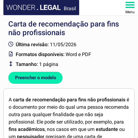
Brasil
Menu
Carta de recomendação para fins
HOME
não profissionais
DOCUMENTOS
Última revisão:
11/05/2026
Formatos disponíveis:
Word e PDF
FAQ
Tamanho:
1 página
MINHA CONTA
Preencher o modelo
A
carta de recomendação para fins não profissionais
é
o documento por meio do qual uma pessoa recomenda
outra para qualquer finalidade que não seja
profissional. Ele pode ser utilizado, por exemplo, para
fins acadêmicos
, nos casos em que um
estudante
ou
um
pesquisador
precisam de uma carta de