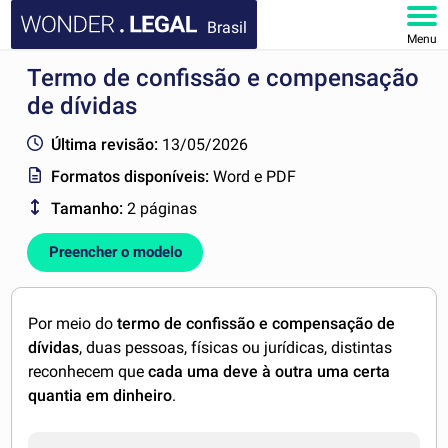
Brasil
Menu
Termo de confissão e compensação
HOME
de dívidas
DOCUMENTOS
Última revisão:
13/05/2026
Formatos disponíveis:
Word e PDF
FAQ
Tamanho:
2 páginas
MINHA CONTA
Preencher o modelo
Por meio do
termo de confissão e compensação de
dívidas
, duas pessoas, físicas ou jurídicas, distintas
reconhecem que
cada uma deve à outra uma certa
quantia em dinheiro
.