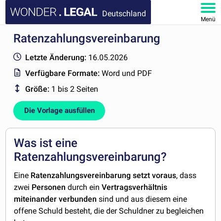
Deutschland
Menü
Ratenzahlungsvereinbarung
HOMEPAGE
Letzte Änderung:
16.05.2026
DOKUMENTE
Verfügbare Formate:
Word und PDF
Größe:
1 bis 2 Seiten
FAQ
Die Vorlage ausfüllen
KONTAKT
MEIN KONTO
Was ist eine
Ratenzahlungsvereinbarung?
Eine
Ratenzahlungsvereinbarung
setzt
voraus
, dass
zwei
Personen
durch ein
Vertragsverhältnis
miteinander
verbunden
sind und aus diesem eine
offene Schuld besteht, die der Schuldner zu begleichen