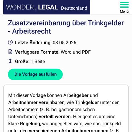
Deutschland
Menü
Zusatzvereinbarung über Trinkgelder
HOMEPAGE
- Arbeitsrecht
DOKUMENTE
Letzte Änderung:
03.05.2026
Verfügbare Formate:
Word und PDF
FAQ
Größe:
1 Seite
KONTAKT
Die Vorlage ausfüllen
MEIN KONTO
Mit dieser Vorlage können
Arbeitgeber
und
Arbeitnehmer
vereinbaren
, wie
Trinkgelder
unter den
Arbeitnehmern (z. B. bei gastronomischen
Unternehmen)
verteilt
werden
. Hier geht es um eine
klare
Regelung
, wo angegeben wird, wie das Trinkgeld
unter den
verschiedenen
Arbeitnehmergruppen
(z. B.