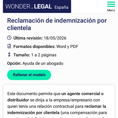
España
Menú
Reclamación de indemnización por
INICIO
clientela
DOCUMENTOS
Última revisión:
18/05/2026
Formatos disponibles:
Word y PDF
FAQ
Tamaño:
1 a 2 páginas
MI CUENTA
Opción:
Ayuda de un abogado
Rellenar el modelo
Este documento permite que
un agente comercial o
distribuidor
se dirija a la empresa/empresario con
quien tenía una relación contractual para
reclamar la
indemnización por clientela
(una compensación para