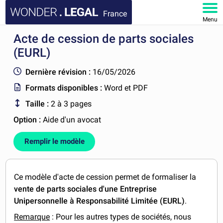
France
Menu
Acte de cession de parts sociales
ACCUEIL
(EURL)
DOCUMENTS
Dernière révision :
16/05/2026
Formats disponibles :
Word et PDF
FAQ
Taille :
2 à 3 pages
MON COMPTE
Option :
Aide d'un avocat
Remplir le modèle
Ce modèle d'acte de cession permet de formaliser la
vente de parts sociales d'une Entreprise
Unipersonnelle à Responsabilité Limitée (EURL)
.
Remarque
: Pour les autres types de sociétés, nous