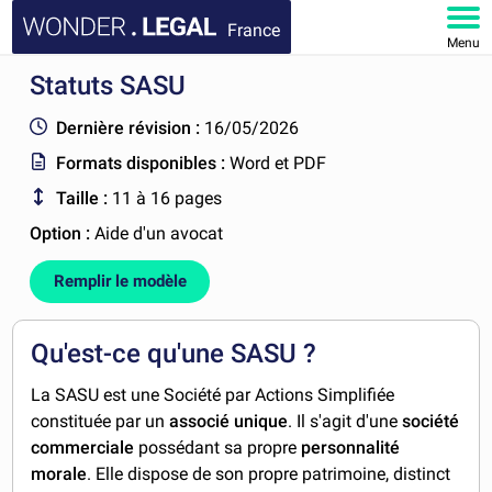
France
Menu
Statuts SASU
ACCUEIL
Dernière révision :
16/05/2026
DOCUMENTS
Formats disponibles :
Word et PDF
Taille :
11 à 16 pages
FAQ
Option :
Aide d'un avocat
MON COMPTE
Remplir le modèle
Qu'est-ce qu'une SASU ?
La SASU est une Société par Actions Simplifiée
constituée par un
associé unique
. Il s'agit d'une
société
commerciale
possédant sa propre
personnalité
morale
. Elle dispose de son propre patrimoine, distinct