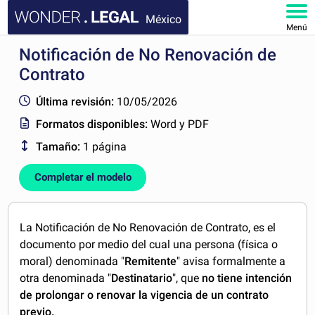
México
Menú
Notificación de No Renovación de
INICIO
Contrato
DOCUMENTOS
Última revisión:
10/05/2026
Formatos disponibles:
Word y PDF
FAQ
Tamaño:
1 página
MI CUENTA
Completar el modelo
La Notificación de No Renovación de Contrato, es el
documento por medio del cual una persona (física o
moral) denominada "
Remitente
" avisa formalmente a
otra denominada "
Destinatario
", que
no tiene intención
de prolongar o renovar la vigencia
de un contrato
previo.