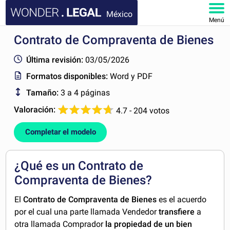
México
Menú
Contrato de Compraventa de Bienes
INICIO
Última revisión:
03/05/2026
DOCUMENTOS
Formatos disponibles:
Word y PDF
Tamaño:
3 a 4 páginas
FAQ
Valoración:
4.7 - 204 votos
MI CUENTA
Completar el modelo
¿Qué es un Contrato de
Compraventa de Bienes?
El
Contrato de Compraventa de Bienes
es el acuerdo
por el cual una parte llamada Vendedor
transfiere
a
otra llamada Comprador
la propiedad de un bien