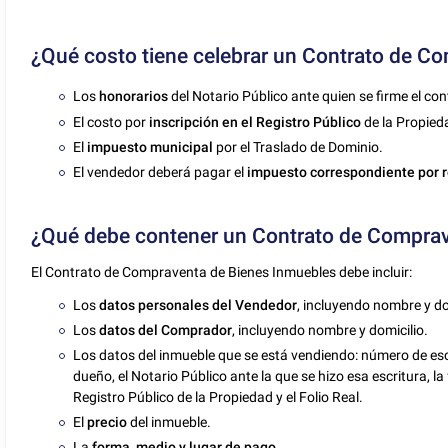
¿Qué costo tiene celebrar un Contrato de C
Los
honorarios
del Notario Público ante quien se firme el con
El costo por
inscripción en el Registro Público
de la Propied
El
impuesto municipal
por el Traslado de Dominio.
El vendedor deberá pagar el
impuesto correspondiente por re
¿Qué debe contener un Contrato de Comprav
El Contrato de Compraventa de Bienes Inmuebles debe incluir:
Los
datos personales del Vendedor
, incluyendo nombre y do
Los
datos del Comprador
, incluyendo nombre y domicilio.
Los datos del inmueble que se está vendiendo: número de escr
dueño, el Notario Público ante la que se hizo esa escritura, la 
Registro Público de la Propiedad y el Folio Real.
El
precio
del inmueble.
La
forma, medio y lugar de pago.