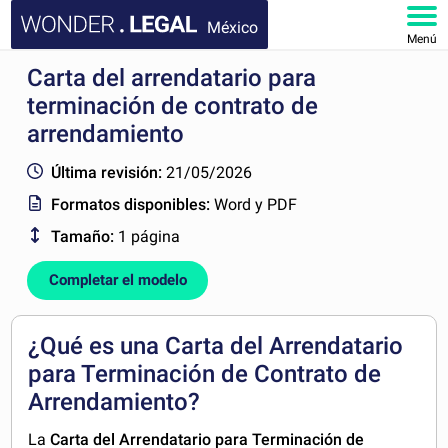
México
Menú
Carta del arrendatario para
INICIO
terminación de contrato de
DOCUMENTOS
arrendamiento
Última revisión:
21/05/2026
FAQ
Formatos disponibles:
Word y PDF
MI CUENTA
Tamaño:
1 página
Completar el modelo
¿Qué es una Carta del Arrendatario
para Terminación de Contrato de
Arrendamiento?
La
Carta del Arrendatario para Terminación de