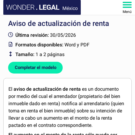
México
Menú
Aviso de actualización de renta
INICIO
Última revisión:
30/05/2026
DOCUMENTOS
Formatos disponibles:
Word y PDF
Tamaño:
1 a 2 páginas
FAQ
Completar el modelo
MI CUENTA
El
aviso de actualización de renta
es un documento
por medio del cual el arrendador (propietario del bien
inmueble dado en renta) notifica al arrendatario (quien
toma en renta el bien inmueble) sobre su intención de
llevar a cabo un aumento en el monto de la renta
pactado en el contrato correspondiente.
El aumento en el monto de la renta sólo puede ser