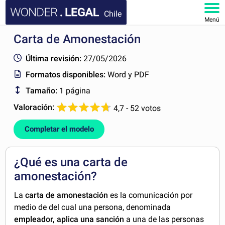
Chile
Menú
Carta de Amonestación
INICIO
Última revisión:
27/05/2026
DOCUMENTOS
Formatos disponibles:
Word y PDF
Tamaño:
1 página
FAQ
Valoración:
4,7 - 52 votos
MI CUENTA
Completar el modelo
¿Qué es una carta de
amonestación?
La
carta de amonestación
es la comunicación por
medio de del cual una persona, denominada
empleador,
aplica una sanción
a una de las personas