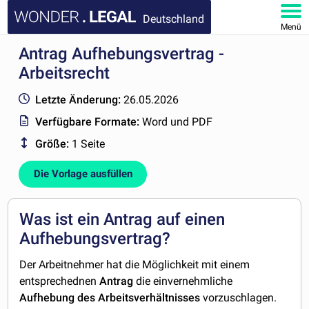
Deutschland
Menü
Antrag Aufhebungsvertrag -
HOMEPAGE
Arbeitsrecht
DOKUMENTE
Letzte Änderung:
26.05.2026
Verfügbare Formate:
Word und PDF
FAQ
Größe:
1 Seite
KONTAKT
Die Vorlage ausfüllen
MEIN KONTO
Was ist ein Antrag auf einen
Aufhebungsvertrag?
Der Arbeitnehmer hat die Möglichkeit mit einem
entsprechednen
Antrag
die einvernehmliche
Aufhebung
des Arbeitsverhältnisses
vorzuschlagen.