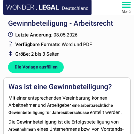
Deutschland
Menü
Gewinnbeteiligung - Arbeitsrecht
HOMEPAGE
Letzte Änderung:
08.05.2026
DOKUMENTE
Verfügbare Formate:
Word und PDF
Größe:
2 bis 3 Seiten
FAQ
Die Vorlage ausfüllen
KONTAKT
MEIN KONTO
Was ist eine Gewinnbeteiligung?
Mit einer entsprechenden Vereinbarung können
Arbeitnehmer und Arbeitgeber
eine
arbeitsrechtliche
erstellt werden.
Gewinnbeteiligung
für
Jahresüberschüsse
Die
Gewinnbeteiligung
ist die Erfolgsbeteiligung von
eines Unternehmens bzw. von Vorstands-
Arbeitnehmern