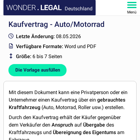
Deutschland
Menü
Kaufvertrag - Auto/Motorrad
HOMEPAGE
Letzte Änderung:
08.05.2026
DOKUMENTE
Verfügbare Formate:
Word und PDF
Größe:
6 bis 7 Seiten
FAQ
Die Vorlage ausfüllen
KONTAKT
MEIN KONTO
Mit diesem Dokument kann eine Privatperson oder ein
Unternehmer einen Kaufvertrag über ein
gebrauchtes
Kraftfahrzeug
(Auto, Motorrad, Roller usw.) erstellen.
Durch den Kaufvertrag erhält der Käufer gegenüber
dem Verkäufer den
Anspruch
auf
Übergabe
des
Kraftfahrzeugs und
Übereignung des Eigentums
am
Fahrzeug.