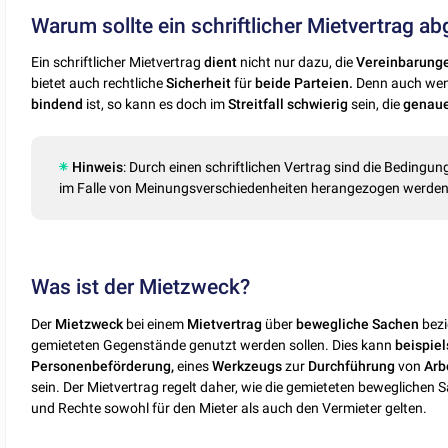
Warum sollte ein schriftlicher Mietvertrag 
Ein schriftlicher Mietvertrag
dient
nicht nur dazu, die
Vereinbarung
bietet auch rechtliche
Sicherheit
für
beide Parteien.
Denn auch wen
bindend
ist, so kann es doch im
Streitfall
schwierig
sein, die
genaue
Hinweis
: Durch einen schriftlichen Vertrag sind die Bedingu
im Falle von Meinungsverschiedenheiten herangezogen werden, 
Was ist der Mietzweck?
Der
Mietzweck
bei einem
Mietvertrag
über
bewegliche
Sachen
bezi
gemieteten Gegenstände genutzt werden sollen. Dies kann
beispie
Personenbeförderung,
eines
Werkzeugs
zur
Durchführung
von
Arb
sein. Der Mietvertrag regelt daher, wie die gemieteten beweglichen
und Rechte sowohl für den Mieter als auch den Vermieter gelten.