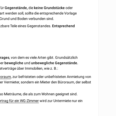
 für
Gegenstände,
die
keine
Grundstücke
oder
t werden soll, sollte die entsprechende Vorlage
 Grund und Boden verbunden sind.
tzbare Teile eines Gegenstandes.
Entsprechend
trages
, von dem es viele Arten gibt. Grundsätzlich
ber
bewegliche
und
unbewegliche Gegenstände.
verträge über Immobilien, wie z. B.:
üroraum
, zur befristeten oder unbefristeten Anmietung von
er Vermieter, sondern ein Mieter den Büroraum, der selbst
lso Mieträume, die als zum Wohnen geeignet sind.
rtrag für ein WG-Zimmer
wird zur Untermiete nur ein