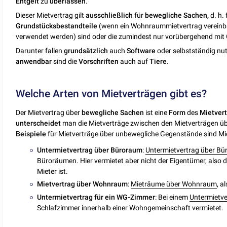
Entgelt
zu
überlassen
.
Dieser Mietvertrag gilt
ausschließlich
für
bewegliche Sachen,
d. h.
Grundstücksbestandteile
(wenn ein Wohnraummietvertrag vereinbar
verwendet werden) sind oder die zumindest nur vorübergehend mit
Darunter fallen
grundsätzlich
auch
Software
oder selbstständig nu
anwendbar
sind die
Vorschriften
auch auf
Tiere.
Welche Arten von Mietverträgen gibt es?
Der Mietvertrag über
bewegliche
Sachen
ist eine
Form
des
Mietver
unterscheidet
man die Mietverträge zwischen den Mietverträgen ü
Beispiele
für Mietverträge über unbewegliche Gegenstände sind Miet
Untermietvertrag über Büroraum
:
Untermietvertrag über B
Büroräumen. Hier vermietet aber nicht der Eigentümer, also d
Mieter ist.
Mietvertrag über Wohnraum
:
Mieträume über Wohnraum
, a
Untermietvertrag für ein WG-Zimmer
: Bei einem
Untermietve
Schlafzimmer innerhalb einer Wohngemeinschaft vermietet.