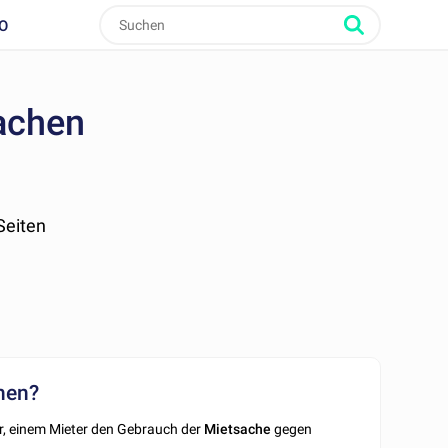
O
achen
 Seiten
chen?
er, einem Mieter den Gebrauch der
Mietsache
gegen