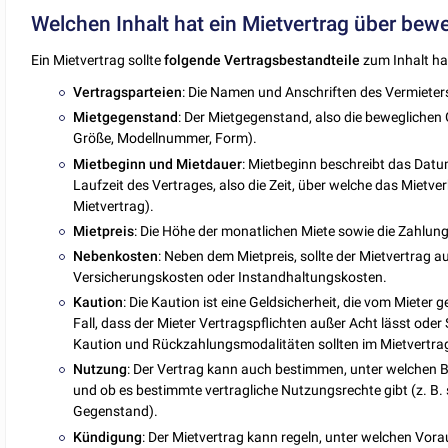
Welchen Inhalt hat ein Mietvertrag über bew
Ein Mietvertrag sollte
folgende
Vertragsbestandteile
zum Inhalt ha
Vertragsparteien
: Die Namen und Anschriften des Vermieter
Mietgegenstand
: Der Mietgegenstand, also die beweglichen
Größe, Modellnummer, Form).
Mietbeginn
und
Mietdauer
: Mietbeginn beschreibt das Datum
Laufzeit des Vertrages, also die Zeit, über welche das Mietver
Mietvertrag).
Mietpreis
: Die Höhe der monatlichen Miete sowie die Zahlun
Nebenkosten
: Neben dem Mietpreis, sollte der Mietvertrag a
Versicherungskosten oder Instandhaltungskosten.
Kaution
: Die Kaution ist eine Geldsicherheit, die vom Mieter g
Fall, dass der Mieter Vertragspflichten außer Acht lässt ode
Kaution und Rückzahlungsmodalitäten sollten im Mietvertra
Nutzung
: Der Vertrag kann auch bestimmen, unter welchen
und ob es bestimmte vertragliche Nutzungsrechte gibt (z. B.
Gegenstand).
Kündigung
: Der Mietvertrag kann regeln, unter welchen Vor