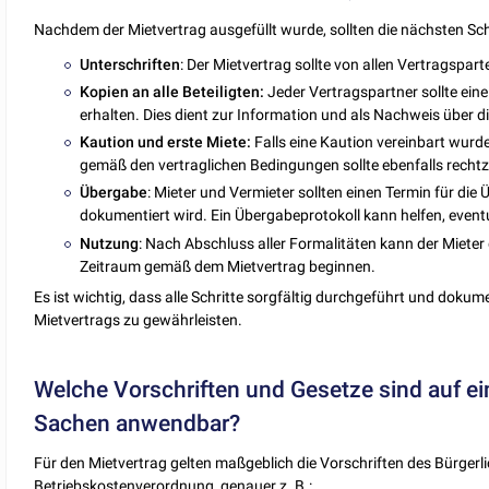
Nachdem der Mietvertrag ausgefüllt wurde, sollten die nächsten Schr
Unterschriften
: Der Mietvertrag sollte von allen Vertragspar
Kopien
an
alle Beteiligten:
Jeder Vertragspartner sollte ein
erhalten. Dies dient zur Information und als Nachweis über 
Kaution
und
erste Miete:
Falls eine Kaution vereinbart wurde,
gemäß den vertraglichen Bedingungen sollte ebenfalls rechtz
Übergabe
: Mieter und Vermieter sollten einen Termin für di
dokumentiert wird. Ein Übergabeprotokoll kann helfen, event
Nutzung
: Nach Abschluss aller Formalitäten kann der Miete
Zeitraum gemäß dem Mietvertrag beginnen.
Es ist wichtig, dass alle Schritte sorgfältig durchgeführt und doku
Mietvertrags zu gewährleisten.
Welche Vorschriften und​​ Gesetze sind auf e
Sachen anwendbar?
Für den Mietvertrag gelten maßgeblich die Vorschriften des Bürge
Betriebskostenverordnung, genauer z. B.: