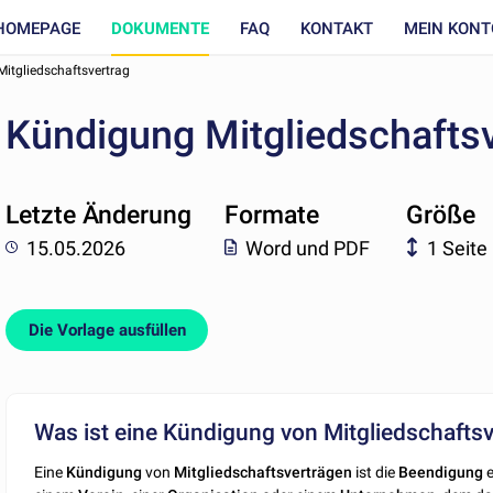
HOMEPAGE
DOKUMENTE
FAQ
KONTAKT
MEIN KONT
itgliedschaftsvertrag
Kündigung Mitgliedschafts
Letzte Änderung
Formate
Größe
15.05.2026
Word und PDF
1 Seite
Die Vorlage ausfüllen
Was ist eine Kündigung von Mitgliedschafts
Eine
Kündigung
von
Mitgliedschaftsverträgen
ist die
Beendigung
e