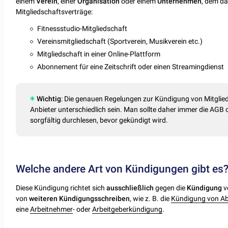
einem
Verein
, einer
Organisation
oder einem
Unternehmen
, dem da
Mitgliedschaftsverträge:
Fitnessstudio-Mitgliedschaft
Vereinsmitgliedschaft (Sportverein, Musikverein etc.)
Mitgliedschaft in einer Online-Plattform
Abonnement für eine Zeitschrift oder einen Streamingdienst
Wichtig
: Die genauen Regelungen zur Kündigung von Mitglie
Anbieter unterschiedlich sein. Man sollte daher immer die AGB
sorgfältig durchlesen, bevor gekündigt wird.
Welche andere Art von Kündigungen gibt es
Diese Kündigung richtet sich
ausschließlich
gegen die
Kündigung
v
von
weiteren
Kündigungsschreiben
, wie z. B. die
Kündigung von A
eine
Arbeitnehmer
- oder
Arbeitgeberkündigung
.