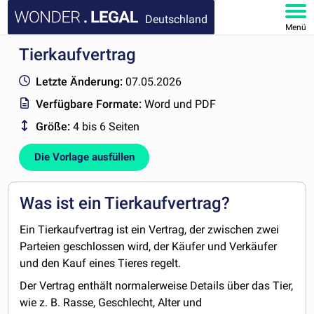
Deutschland
Menü
Tierkaufvertrag
HOMEPAGE
Letzte Änderung:
07.05.2026
DOKUMENTE
Verfügbare Formate:
Word und PDF
Größe:
4 bis 6 Seiten
FAQ
Die Vorlage ausfüllen
KONTAKT
MEIN KONTO
Was ist ein Tierkaufvertrag?
Ein Tierkaufvertrag ist ein Vertrag, der zwischen zwei
Parteien geschlossen wird, der Käufer und Verkäufer
und den Kauf eines Tieres regelt.
Der Vertrag enthält normalerweise Details über das Tier,
wie z. B. Rasse, Geschlecht, Alter und