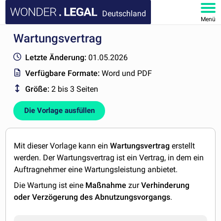
Deutschland
Menü
Wartungsvertrag
HOMEPAGE
Letzte Änderung:
01.05.2026
DOKUMENTE
Verfügbare Formate:
Word und PDF
Größe:
2 bis 3 Seiten
FAQ
Die Vorlage ausfüllen
KONTAKT
MEIN KONTO
Mit dieser Vorlage kann ein
Wartungsvertrag
erstellt
werden. Der Wartungsvertrag ist ein Vertrag, in dem ein
Auftragnehmer eine Wartungsleistung anbietet.
Die Wartung ist eine
Maßnahme
zur
Verhinderung
oder Verzögerung des Abnutzungsvorgangs
.