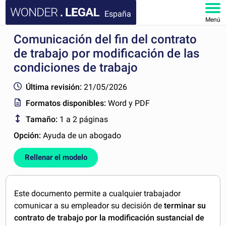
España
Menú
Comunicación del fin del contrato
INICIO
de trabajo por modificación de las
DOCUMENTOS
condiciones de trabajo
Última revisión:
21/05/2026
FAQ
Formatos disponibles:
Word y PDF
MI CUENTA
Tamaño:
1 a 2 páginas
Opción:
Ayuda de un abogado
Rellenar el modelo
Este documento permite a cualquier trabajador
comunicar a su empleador su decisión de
terminar su
contrato de trabajo por la modificación sustancial de