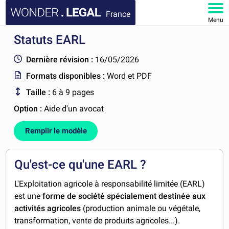
France
Menu
Statuts EARL
ACCUEIL
Dernière révision :
16/05/2026
DOCUMENTS
Formats disponibles :
Word et PDF
Taille :
6 à 9 pages
FAQ
Option :
Aide d'un avocat
MON COMPTE
Remplir le modèle
Qu'est-ce qu'une EARL ?
L'Exploitation agricole à responsabilité limitée (EARL)
est une
forme de société
spécialement destinée aux
activités agricoles
(production animale ou végétale,
transformation, vente de produits agricoles...).