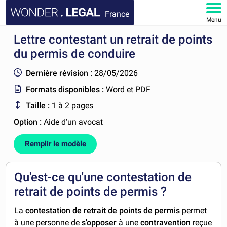
France
Menu
Lettre contestant un retrait de points
ACCUEIL
du permis de conduire
DOCUMENTS
Dernière révision :
28/05/2026
Formats disponibles :
Word et PDF
FAQ
Taille :
1 à 2 pages
MON COMPTE
Option :
Aide d'un avocat
Remplir le modèle
Qu'est-ce qu'une contestation de
retrait de points de permis ?
La
contestation de retrait de points de permis
permet
à une personne de
s'opposer
à une
contravention
reçue