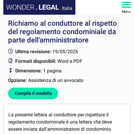
Italia
Menu
Richiamo al conduttore al rispetto
HOMEPAGE
del regolamento condominiale da
DOCUMENTI
parte dell'amministratore
Ultima revisione:
19/05/2026
FAQ
Formati disponibili:
Word e PDF
IL MIO ACCOUNT
Dimensione:
1 pagina
Opzione:
Assistenza di un avvocato
Compila il modello
La presente lettera al conduttore per rispettare il
regolamento condominiale è una lettera che deve
essere inviata dall'amministratore di condominio