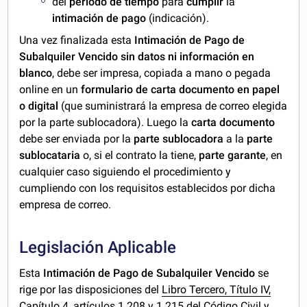
del
período de tiempo
para
cumplir
la
intimación de pago
(indicación).
Una vez finalizada esta
Intimación de Pago de
Subalquiler Vencido sin datos ni información en
blanco
, debe ser impresa, copiada a mano o pegada
online en un
formulario de carta documento en papel
o digital
(que suministrará la empresa de correo elegida
por la parte sublocadora). Luego la
carta documento
debe ser enviada por la
parte sublocadora
a la
parte
sublocataria
o, si el contrato la tiene,
parte garante
, en
cualquier caso siguiendo el procedimiento y
cumpliendo con los requisitos establecidos por dicha
empresa de correo.
Legislación Aplicable
Esta
Intimación de Pago de Subalquiler Vencido
se
rige por las disposiciones del
Libro Tercero, Título IV,
Capítulo 4, artículos 1.208 y 1.215 del Código Civil y