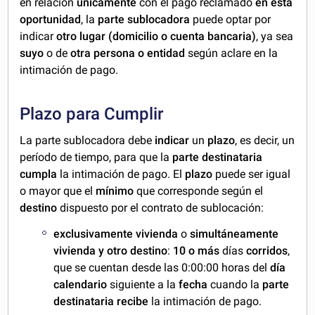
en relación
únicamente
con el pago reclamado
en esta
oportunidad
, la
parte sublocadora
puede optar por
indicar
otro lugar (domicilio o cuenta bancaria)
, ya sea
suyo
o de
otra persona o entidad
según aclare en la
intimación de pago.
Plazo para Cumplir
La parte sublocadora debe
indicar
un
plazo
, es decir, un
período de tiempo, para que la
parte destinataria
cumpla
la intimación de pago. El
plazo
puede ser igual
o mayor que el
mínimo
que corresponde según el
destino
dispuesto por el contrato de sublocación:
exclusivamente vivienda
o
simultáneamente
vivienda y otro destino
:
10 o más
días
corridos
,
que se cuentan desde las 0:00:00 horas del
día
calendario
siguiente a la
fecha
cuando la
parte
destinataria recibe
la intimación de pago.