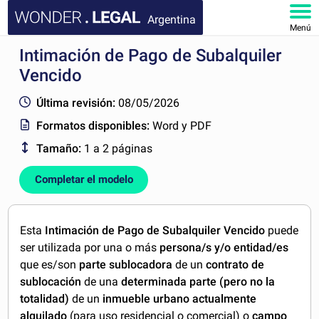
Argentina
Menú
Intimación de Pago de Subalquiler
INICIO
Vencido
DOCUMENTOS
Última revisión:
08/05/2026
Formatos disponibles:
Word y PDF
FAQ
Tamaño:
1 a 2 páginas
MI CUENTA
Completar el modelo
Esta
Intimación de Pago de Subalquiler Vencido
puede
ser utilizada por una o más
persona/s y/o entidad/es
que es/son
parte sublocadora
de un
contrato de
sublocación
de una
determinada parte (pero no la
totalidad)
de un
inmueble urbano actualmente
alquilado
(para uso
residencial
o
comercial
) o
campo