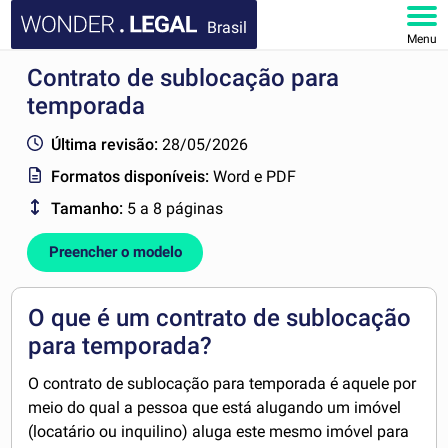
Brasil
Menu
Contrato de sublocação para
HOME
temporada
DOCUMENTOS
Última revisão:
28/05/2026
Formatos disponíveis:
Word e PDF
FAQ
Tamanho:
5 a 8 páginas
MINHA CONTA
Preencher o modelo
O que é um contrato de sublocação
para temporada?
O contrato de sublocação para temporada é aquele por
meio do qual a pessoa que está alugando um imóvel
(locatário ou inquilino) aluga este mesmo imóvel para