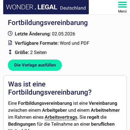
Deutschland
Menü
Fortbildungsvereinbarung
HOMEPAGE
Letzte Änderung:
02.05.2026
DOKUMENTE
Verfügbare Formate:
Word und PDF
Größe:
2 Seiten
FAQ
Die Vorlage ausfüllen
KONTAKT
MEIN KONTO
Was ist eine
Fortbildungsvereinbarung?
Eine
Fortbildungsvereinbarung
ist eine
Vereinbarung
zwischen einem
Arbeitgeber
und einem
Arbeitnehmer
im Rahmen eines
Arbeitsvertrags
.
Sie
regelt
die
Bedingungen
für die Teilnahme an einer
beruflichen