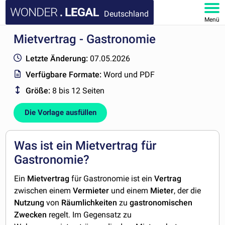
Deutschland
Menü
Mietvertrag - Gastronomie
HOMEPAGE
Letzte Änderung:
07.05.2026
DOKUMENTE
Verfügbare Formate:
Word und PDF
Größe:
8 bis 12 Seiten
FAQ
Die Vorlage ausfüllen
KONTAKT
MEIN KONTO
Was ist ein Mietvertrag für
Gastronomie?
Ein
Mietvertrag
für Gastronomie ist ein
Vertrag
zwischen einem
Vermieter
und einem
Mieter
, der die
Nutzung
von
Räumlichkeiten
zu
gastronomischen
Zwecken
regelt. Im Gegensatz zu