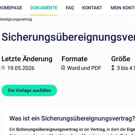
HOMEPAGE
DOKUMENTE
FAQ
KONTAKT
MEIN KONT
bereignungsvertrag
Sicherungsübereignungsve
Letzte Änderung
Formate
Größe
19.05.2026
Word und PDF
3 bis 4
Die Vorlage ausfüllen
Was ist ein Sicherungsübereignungsvertrag
Ein
Sicherungsübereignungsvertrag
ist ein
Vertrag
, in dem der
Eig