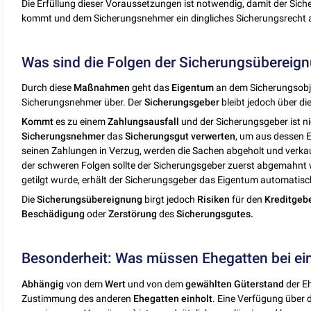
Die Erfüllung dieser Voraussetzungen ist notwendig, damit der Si
kommt und dem Sicherungsnehmer ein dingliches Sicherungsrecht 
Was sind die Folgen der Sicherungsübereig
Durch diese
Maßnahmen
geht das
Eigentum
an dem Sicherungsobj
Sicherungsnehmer über. Der
Sicherungsgeber
bleibt jedoch über d
Kommt
es zu einem
Zahlungsausfall
und der Sicherungsgeber ist nic
Sicherungsnehmer
das
Sicherungsgut
verwerten
, um aus dessen 
seinen Zahlungen in Verzug, werden die Sachen abgeholt und verkau
der schweren Folgen sollte der Sicherungsgeber zuerst abgemahnt 
getilgt wurde, erhält der Sicherungsgeber das Eigentum automatisc
Die
Sicherungsübereignung
birgt jedoch
Risiken
für den
Kreditgeb
Beschädigung
oder
Zerstörung
des
Sicherungsgutes.
Besonderheit: Was müssen Ehegatten bei ei
Abhängig
von dem
Wert
und von dem
gewählten
Güterstand
der E
Zustimmung des anderen
Ehegatten
einholt
. Eine Verfügung über