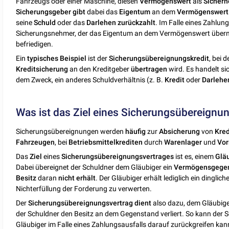
Fahrzeugs oder einer Maschine, diesen
Vermögenswert
als
Sicherh
Sicherungsgeber
gibt
dabei das
Eigentum
an dem
Vermögenswert 
seine
Schuld
oder das
Darlehen
zurückzahlt
. Im Falle eines Zahlun
Sicherungsnehmer, der das Eigentum an dem Vermögenswert überno
befriedigen.
Ein
typisches
Beispiel
ist der
Sicherungsübereignungskredit
, bei 
Kreditsicherung
an den Kreditgeber
übertragen
wird. Es handelt s
dem Zweck, ein anderes Schuldverhältnis (z. B.
Kredit
oder
Darlehe
Was ist das Ziel eines Sicherungsübereignu
Sicherungsübereignungen werden
häufig
zur
Absicherung
von
Kred
Fahrzeugen
, bei
Betriebsmittelkrediten
durch
Warenlager
und
Vor
Das
Ziel
eines
Sicherungsübereignungsvertrages
ist es, einem
Glä
Dabei übereignet der Schuldner dem Gläubiger ein
Vermögensgege
Besitz
daran
nicht
erhält
. Der Gläubiger erhält lediglich ein dinglic
Nichterfüllung der Forderung zu verwerten.
Der
Sicherungsübereignungsvertrag dient
also dazu, dem Gläubige
der Schuldner den Besitz an dem Gegenstand verliert. So kann der
Gläubiger im Falle eines Zahlungsausfalls darauf zurückgreifen kan