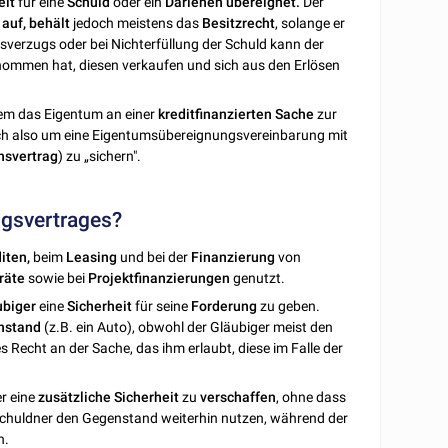
eit
für eine
Schuld
oder ein
Darlehen übereignet.
Der
auf,
behält
jedoch meistens das
Besitzrecht
, solange er
gsverzugs oder bei Nichterfüllung der Schuld kann der
mmen hat, diesen verkaufen und sich aus den Erlösen
dem das Eigentum an einer
kreditfinanzierten
Sache
zur
ich also um eine Eigentumsübereignungsvereinbarung mit
nsvertrag
) zu „sichern".
ngsvertrages?
iten,
beim
Leasing
und bei der
Finanzierung
von
räte
sowie bei
Projektfinanzierungen
genutzt.
ubiger
eine
Sicherheit
für seine
Forderung
zu geben.
nstand
(z.B. ein Auto), obwohl der Gläubiger meist den
hes Recht an der Sache, das ihm erlaubt, diese im Falle der
r eine
zusätzliche
Sicherheit
zu
verschaffen
, ohne dass
 Schuldner den Gegenstand weiterhin nutzen, während der
n.