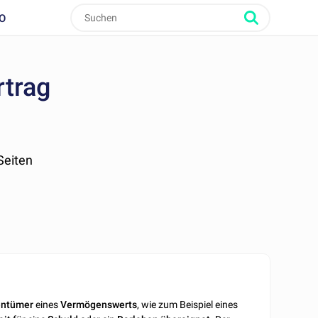
O
rtrag
 Seiten
?
entümer
eines
Vermögenswerts
, wie zum Beispiel eines