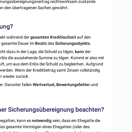
cherungsübereignungsvertrag rechtswirksam zustande
an den übertragenen Sachen gewährt.
nung?
ekt während der
gesamten
Kreditlaufzeit
auf den
ie gesamte Dauer im
Besitz
des
Sicherungsobjekts
.
ht dazu in der Lage, die Schuld zu tilgen,
kann
der
Erlös die ausstehende Summe zu tilgen. Kommt er also mit
ft, um aus dem Erlös die Schuld zu begleichen. Aufgrund
werden. Wenn der Kreditbetrag samt Zinsen vollständig
h wieder zurück.
er
. Darunter fallen
Wertverlust,
Bewertungsfehler
und
ner Sicherungsübereignung beachten?
hegatten, kann es
notwendig
sein, dass ein Ehegatte die
 das gesamte Vermögen eines Ehegatten (oder des