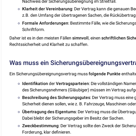
Nachweis der Sicherungsübereignung im Streitfall.
Klarheit
der
Vereinbarung
: Der Vertrag kann die genauen B
z.B. den Umfang der übertragenen Sachen, die Rückübertrag
Formale
Anforderungen
: Bestimmte Fälle, wie die Sicherun
Schriftform.
Daher ist es in den meisten Fällen
simnvoll
, einen
schriftlichen
Sich
Rechtssicherheit und Klarheit zu schaffen.
Was muss ein Sicherungsübereignungsvertr
Ein Sicherungsübereignungsvertrag muss
folgende
Punkte
enthalt
Identifikation
der
Vertragsparteien
: Die vollständigen Nam
des Sicherungsnehmers (Gläubiger) müssen im Vertrag aufge
Beschreibung
des
Sicherungsgutes
: Der Vertrag muss eine 
Sicherheit dienen sollen, wie z. B. Fahrzeuge, Maschinen od
Übertragung
des
Eigentums
: Der Vertrag muss die Übertra
Dabei bleibt der Sicherungsgeber im Besitz der Sachen.
Zweckbestimmung
: Der Vertrag sollte den Zweck der Siche
Forderung, klar definieren.