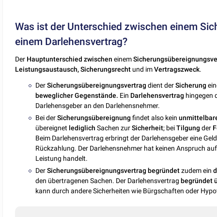
Was ist der Unterschied zwischen einem Si
einem Darlehensvertrag?
Der
Hauptunterschied zwischen
einem
Sicherungsübereignungsve
Leistungsaustausch,
Sicherungsrecht
und im
Vertragszweck
.
Der
Sicherungsübereignungsvertrag
dient der
Sicherung
ein
beweglicher Gegenstände.
Ein
Darlehensvertrag
hingegen d
Darlehensgeber an den Darlehensnehmer.
Bei der
Sicherungsübereignung
findet also kein
unmittelbar
übereignet
lediglich
Sachen zur
Sicherheit
; bei
Tilgung
der
F
Beim Darlehensvertrag erbringt der Darlehensgeber eine Geldl
Rückzahlung. Der Darlehensnehmer hat keinen Anspruch auf
Leistung handelt.
Der
Sicherungsübereignungsvertrag
begründet
zudem ein
d
den übertragenen Sachen. Der Darlehensvertrag
begründet
kann durch andere Sicherheiten wie Bürgschaften oder Hypo