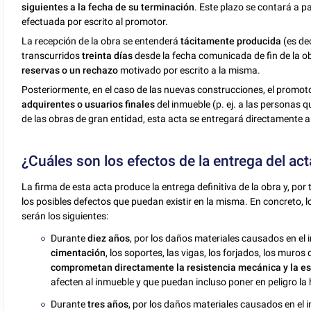
siguientes a la fecha de su terminación
. Este plazo se contará a par
efectuada por escrito al promotor.
La recepción de la obra se entenderá
tácitamente producida
(es dec
transcurridos
treinta días
desde la fecha comunicada de fin de la o
reservas o un rechazo
motivado por escrito a la misma.
Posteriormente, en el caso de las nuevas construcciones, el promot
adquirentes o usuarios finales
del inmueble (p. ej. a las personas q
de las obras de gran entidad, esta acta se entregará directamente al 
¿Cuáles son los efectos de la entrega del ac
La firma de esta acta produce la entrega definitiva de la obra y, po
los posibles defectos que puedan existir en la misma. En concreto, 
serán los siguientes:
Durante
diez años
, por los daños materiales causados en el
cimentación
, los soportes, las vigas, los forjados, los muro
comprometan directamente la resistencia mecánica y la es
afecten al inmueble y que puedan incluso poner en peligro la
Durante
tres años
, por los daños materiales causados en el 