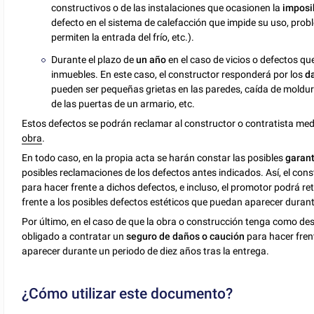
constructivos o de las instalaciones que ocasionen la
imposi
defecto en el sistema de calefacción que impide su uso, prob
permiten la entrada del frío, etc.).
Durante el plazo de
un año
en el caso de vicios o defectos q
inmuebles. En este caso, el constructor responderá por los
d
pueden ser pequeñas grietas en las paredes, caída de moldur
de las puertas de un armario, etc.
Estos defectos se podrán reclamar al constructor o contratista me
obra
.
En todo caso, en la propia acta se harán constar las posibles
garant
posibles reclamaciones de los defectos antes indicados. Así, el con
para hacer frente a dichos defectos, e incluso, el promotor podrá re
frente a los posibles defectos estéticos que puedan aparecer durant
Por último, en el caso de que la obra o construcción tenga como dest
obligado a contratar un
seguro de daños o caución
para hacer fren
aparecer durante un periodo de diez años tras la entrega.
¿Cómo utilizar este documento?