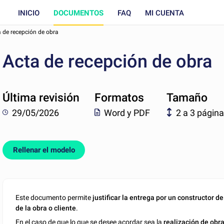
INICIO
DOCUMENTOS
FAQ
MI CUENTA
 de recepción de obra
Acta de recepción de obra
Última revisión
Formatos
Tamaño
29/05/2026
Word y PDF
2 a 3 págin
Rellenar el modelo
Este documento permite
justificar la entrega por un constructor 
de la obra o cliente
.
En el caso de que lo que se desee acordar sea la
realización de obr