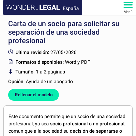
España
Menú
Carta de un socio para solicitar su
INICIO
separación de una sociedad
DOCUMENTOS
profesional
Última revisión:
27/05/2026
FAQ
Formatos disponibles:
Word y PDF
MI CUENTA
Tamaño:
1 a 2 páginas
Opción:
Ayuda de un abogado
Rellenar el modelo
Este documento permite que un socio de una sociedad
profesional, ya sea
socio profesional
o
no profesional
,
comunique a la sociedad su
decisión de separarse o