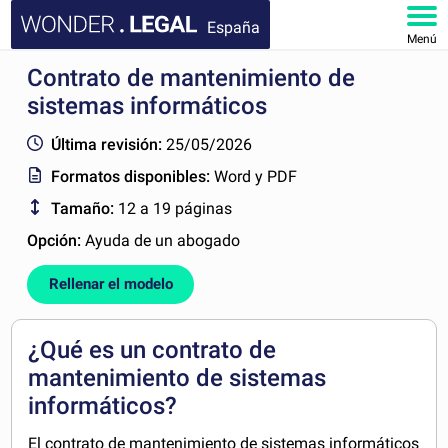
España
Menú
Contrato de mantenimiento de
INICIO
sistemas informáticos
DOCUMENTOS
Última revisión:
25/05/2026
Formatos disponibles:
Word y PDF
FAQ
Tamaño:
12 a 19 páginas
MI CUENTA
Opción:
Ayuda de un abogado
Rellenar el modelo
¿Qué es un contrato de
mantenimiento de sistemas
informáticos?
El contrato de mantenimiento de sistemas informáticos