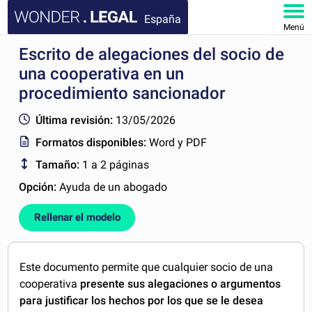
España
Menú
Escrito de alegaciones del socio de
INICIO
una cooperativa en un
DOCUMENTOS
procedimiento sancionador
Última revisión:
13/05/2026
FAQ
Formatos disponibles:
Word y PDF
MI CUENTA
Tamaño:
1 a 2 páginas
Opción:
Ayuda de un abogado
Rellenar el modelo
Este documento permite que cualquier socio de una
cooperativa
presente sus alegaciones o argumentos
para justificar los hechos por los que se le desea