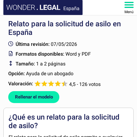
España
Menú
Relato para la solicitud de asilo en
INICIO
España
DOCUMENTOS
Última revisión:
07/05/2026
Formatos disponibles:
Word y PDF
FAQ
Tamaño:
1 a 2 páginas
MI CUENTA
Opción:
Ayuda de un abogado
Valoración:
4,5 - 126 votos
Rellenar el modelo
¿Qué es un relato para la solicitud
de asilo?