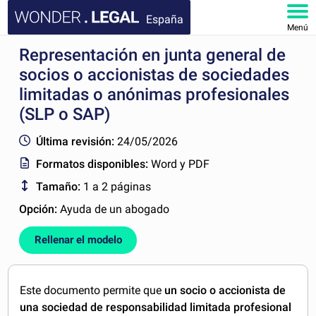
España
Menú
Representación en junta general de
INICIO
socios o accionistas de sociedades
DOCUMENTOS
limitadas o anónimas profesionales
(SLP o SAP)
FAQ
Última revisión:
24/05/2026
Formatos disponibles:
Word y PDF
MI CUENTA
Tamaño:
1 a 2 páginas
Opción:
Ayuda de un abogado
Rellenar el modelo
Este documento permite que
un socio o accionista de
una sociedad de responsabilidad limitada profesional