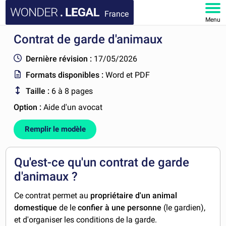
France
Menu
Contrat de garde d'animaux
ACCUEIL
Dernière révision :
17/05/2026
DOCUMENTS
Formats disponibles :
Word et PDF
Taille :
6 à 8 pages
FAQ
Option :
Aide d'un avocat
MON COMPTE
Remplir le modèle
Qu'est-ce qu'un contrat de garde
d'animaux ?
Ce contrat permet au
propriétaire d'un animal
domestique
de le
confier à une personne
(le gardien),
et d'organiser les conditions de la garde.