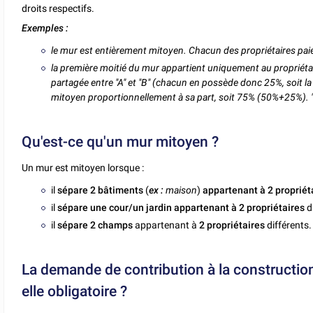
droits respectifs.
Exemples :
le mur est entièrement mitoyen. Chacun des propriétaires paie
la première moitié du mur appartient uniquement au propriétai
partagée entre "A" et "B" (chacun en possède donc 25%, soit la
mitoyen proportionnellement à sa part, soit 75% (50%+25%). "
Qu'est-ce qu'un mur mitoyen ?
Un mur est mitoyen lorsque :
il
sépare 2 bâtiments
(
ex :
maison
)
appartenant à 2 propriét
il
sépare une cour/un jardin appartenant à 2 propriétaires
d
il
sépare 2 champs
appartenant à
2 propriétaires
différents.
La demande de contribution à la constructio
elle obligatoire ?