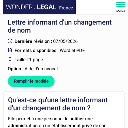
France
Menu
Lettre informant d'un changement
ACCUEIL
de nom
DOCUMENTS
Dernière révision :
07/05/2026
Formats disponibles :
Word et PDF
FAQ
Taille :
1 page
MON COMPTE
Option :
Aide d'un avocat
Remplir le modèle
Qu'est-ce qu'une lettre informant
d'un changement de nom ?
Elle permet à une personne de
notifier
une
administration
ou un
établissement privé
de son