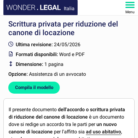
Italia
Menu
Scrittura privata per riduzione del
HOMEPAGE
canone di locazione
DOCUMENTI
Ultima revisione:
24/05/2026
Formati disponibili:
Word e PDF
FAQ
Dimensione:
1 pagina
IL MIO ACCOUNT
Opzione:
Assistenza di un avvocato
Compila il modello
Il presente documento
dell'accordo o scrittura privata
di riduzione del canone di locazione
è un documento
dove si redige un accordo tra le parti per
un nuovo
canone di locazione
per l'affitto sia
ad uso abitativo
,