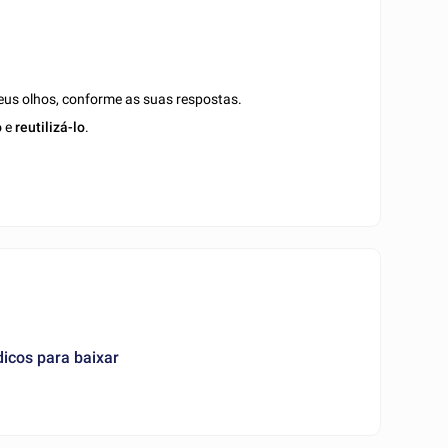
eus olhos, conforme as suas respostas.
o
e
reutilizá-lo
.
icos para baixar