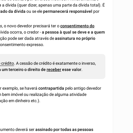
e
a dívida (quer dizer, apenas uma parte da dívida total). É
rado da dívida
ou se ele
permanecerá responsável
por
es
, o novo devedor precisará ter o
consentimento do
ívida ocorra, o credor -
a pessoa à qual se deve e a quem
ação pode ser dada através de
assinatura no próprio
 consentimento expresso.
 crédito
. A cessão de crédito é exatamente o inverso,
a um terceiro o direito de
receber
esse valor
.
or exemplo, se haverá
contrapartida
pelo antigo devedor
um bem imóvel ou realização de alguma atividade
ução em dinheiro etc.).
ocumento deverá ser
assinado por todas as pessoas