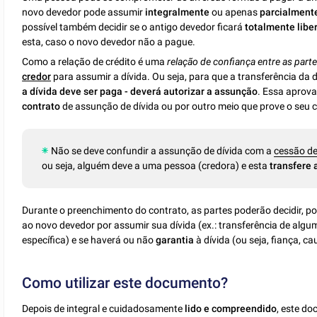
novo devedor pode assumir
integralmente
ou apenas
parcialment
possível também decidir se o antigo devedor ficará
totalmente libe
esta, caso o novo devedor não a pague.
Como a relação de crédito é uma
relação de confiança entre as part
credor
para assumir a dívida. Ou seja, para que a transferência da d
a dívida deve ser paga - deverá autorizar a assunção
. Essa aprov
contrato
de assunção de dívida ou por outro meio que prove o seu
Não se deve confundir a assunção de dívida com a
cessão de
ou seja, alguém deve a uma pessoa (credora) e esta
transfere 
Durante o preenchimento do contrato, as partes poderão decidir, p
ao novo devedor por assumir sua dívida (ex.: transferência de alg
específica) e se haverá ou não
garantia
à dívida (ou seja, fiança, ca
Como utilizar este documento?
Depois de integral e cuidadosamente
lido e compreendido
, este d