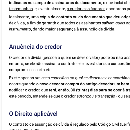
indicadas no campo de assinaturas do documento
, o que inclui o
testemunhas
, e, eventualmente,
o credor e os fiadores
apontados pe
Idealmente, uma
cópia do contrato ou do documento que deu orig
de dívida, a fim de garantir que todos os assinantes
saibam quais o
instrumento
, dando maior segurança à assunção de dívida.
Anuência do credor
O credor da dívida (pessoa a quem se deve o valor) pode ou não as
entanto, se ele não assinar o contrato ele deverá
dar sua concordân
compromisso, carta etc.
Existe apenas
um caso específico no qual se dispensa a concordânc
ocorre quando
o novo devedor compra do antigo devedor um bem 
notificar o credor, que
terá, então, 30 (trinta) dias para se opor à t
este período, entende-se que o credor
autorizou a transação
- ou sej
O Direito aplicável
O contrato de assunção de dívida é regulado pelo Código Civil (Lei f