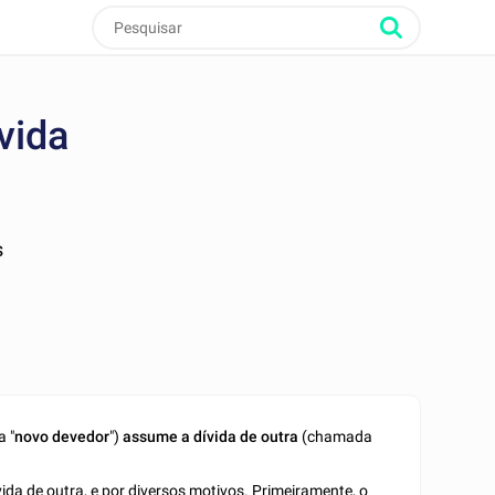
vida
s
 "
novo devedor
")
assume a dívida de outra
(chamada
a de outra, e por diversos motivos. Primeiramente, o