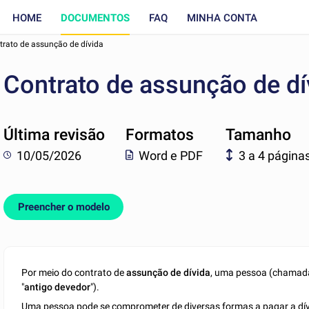
HOME
DOCUMENTOS
FAQ
MINHA CONTA
trato de assunção de dívida
Contrato de assunção de dí
Última revisão
Formatos
Tamanho
10/05/2026
Word e PDF
3 a 4 página
Preencher o modelo
Por meio do contrato de
assunção de dívida
, uma pessoa (chamada
"
antigo devedor
").
Uma pessoa pode se comprometer de diversas formas a pagar a dívid