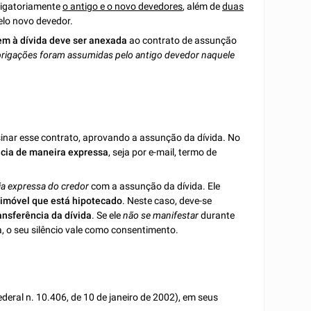
brigatoriamente
o antigo e o novo devedores
, além de
duas
lo novo devedor.
em à dívida deve ser anexada
ao contrato de assunção
brigações foram assumidas pelo antigo devedor naquele
sinar esse contrato, aprovando a assunção da dívida. No
cia de maneira expressa
, seja por e-mail, termo de
ia expressa do credor
com a assunção da dívida. Ele
imóvel que está hipotecado
. Neste caso, deve-se
ransferência da dívida
. Se ele
não se manifestar
durante
a, o seu silêncio vale como consentimento.
ederal n. 10.406, de 10 de janeiro de 2002), em seus