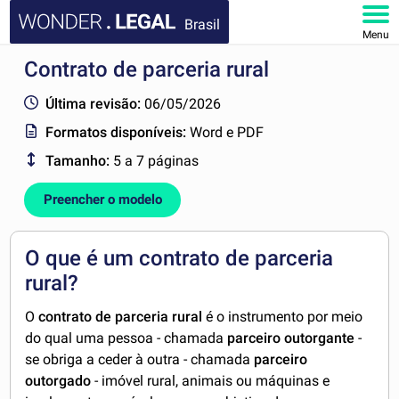
Brasil
Menu
Contrato de parceria rural
HOME
Última revisão:
06/05/2026
DOCUMENTOS
Formatos disponíveis:
Word e PDF
Tamanho:
5 a 7 páginas
FAQ
Preencher o modelo
MINHA CONTA
O que é um contrato de parceria
rural?
O
contrato de parceria rural
é o instrumento por meio
do qual uma pessoa - chamada
parceiro
outorgante
-
se obriga a ceder à outra - chamada
parceiro
outorgado
- imóvel rural, animais ou máquinas e