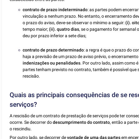
contrato de prazo indeterminado
: as partes podem encerra
vinculação a nenhum prazo. No entanto, o encerramento deve 
o prazo do aviso, deve-se observar o mínimo a seguir:
(i). oit
tempo maior;
(ii). quatro dias
, se o pagamento for semanal o
deu por prazo inferior a sete dias;
contrato de prazo determinado
: a regra é que o prazo do c
haja a previsão de um prazo de aviso prévio, o encerrament
indenizações ou penalidades
. Por outro lado, assim como é
partes tenham previsto no contrato, também é possível que 
rescisão.
Quais as principais consequências de se res
serviços?
A rescisão de um contrato de prestação de serviços pode ter conseq
ocorre. Se decorrer do
descumprimento do contrato
, então a parte
o rescindiu.
Por outro lado, se decorrer de
vontade de uma das partes
em encerr