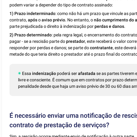
podem variar a depender do tipo de contrato assinado:
1) Prazo indeterminado
: como não há um prazo que vincule as par
contrato,
após
o
aviso prévio.
No entanto, o
não cumprimento do a
parte prejudicada o direito à indenização por
perdas e danos
.
2) Prazo determinado
: pela regra legal, o encerramento do contrat
pagar - se a rescisão parte do
prestador
, este receberá o valor co
responder por perdas e danos; se parte do
contratante
, este dever
metade do que teria direito o prestador até o prazo final do contrat
Essa
indenização
poderá ser
afastada
se as partes tiverem 
livre e consciente. É comum que em contratos por prazo deter
penalidade desde que haja um aviso prévio de 30 ou 60 dias a
É necessário enviar uma notificação de resci
contrato de prestação de serviços?
Sim, a rescisão ocorre mediante envio de notificação à outra parte.