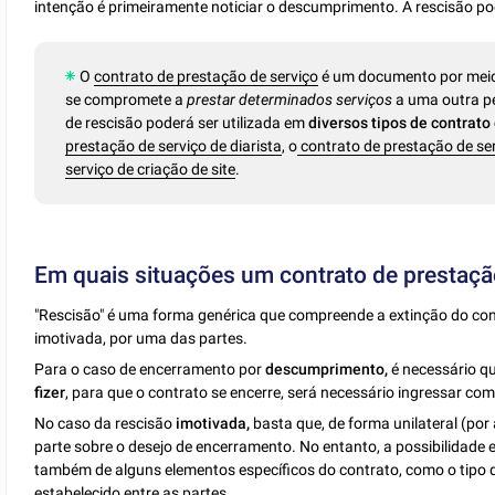
intenção é primeiramente noticiar o descumprimento. A rescisão p
O
contrato de prestação de serviço
é um documento por meio 
se compromete a
prestar determinados serviços
a uma outra pe
de rescisão poderá ser utilizada em
diversos tipos de contrato
prestação de serviço de diarista
, o
contrato de prestação de ser
serviço de criação de site
.
Em quais situações um contrato de prestaçã
"Rescisão" é uma forma genérica que compreende a extinção do co
imotivada, por uma das partes.
Para o caso de encerramento por
descumprimento,
é necessário q
fizer
, para que o contrato se encerre, será necessário ingressar c
No caso da rescisão
imotivada,
basta que, de forma unilateral (por
parte sobre o desejo de encerramento. No entanto, a possibilidade e
também de alguns elementos específicos do contrato, como o tipo d
estabelecido entre as partes.