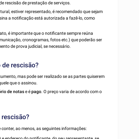
de rescisão de prestação de serviços.
natural, estiver representado, é recomendado que sejam
a a notificação está autorizada a fazê-lo, como
to, é importante que o notificante sempre reúna
municação, cronogramas, fotos etc.) que poderão ser
nto de prova judicial, se necessário.
o de rescisão?
cumento, mas pode ser realizado se as partes quiserem
uele que o assinou.
ório de notas
e é
pago
. O preço varia de acordo com o
 rescisão?
e conter, ao menos, as seguintes informações:
e endereço do notificante, do seu representante, se