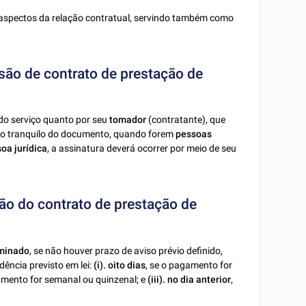
r aspectos da relação contratual, servindo também como
são de contrato de prestação de
do serviço quanto por seu
tomador
(contratante), que
 uso tranquilo do documento, quando forem
pessoas
oa jurídica
, a assinatura deverá ocorrer por meio de seu
ão do contrato de prestação de
rminado
, se não houver prazo de aviso prévio definido,
ência previsto em lei:
(i).
oito dias
, se o pagamento for
amento for semanal ou quinzenal; e
(iii). no dia anterior
,