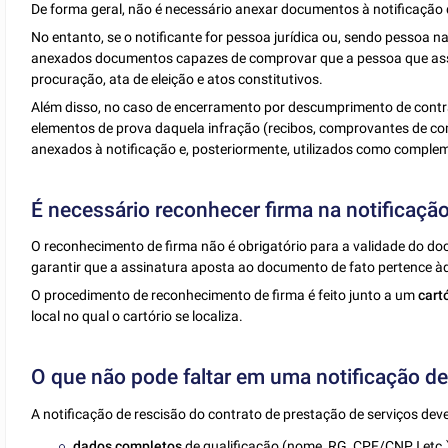
De forma geral, não é necessário anexar documentos à notificação 
No entanto, se o notificante for pessoa jurídica ou, sendo pessoa 
anexados documentos capazes de comprovar que a pessoa que assin
procuração, ata de eleição e atos constitutivos.
Além disso, no caso de encerramento por descumprimento de contra
elementos de prova daquela infração (recibos, comprovantes de co
anexados à notificação e, posteriormente, utilizados como compleme
É necessário reconhecer firma na notificaçã
O reconhecimento de firma não é obrigatório para a validade do do
garantir que a assinatura aposta ao documento de fato pertence àq
O procedimento de reconhecimento de firma é feito junto a um
cart
local no qual o cartório se localiza.
O que não pode faltar em uma notificação de
A notificação de rescisão do contrato de prestação de serviços dev
dados completos
de qualificação (nome, RG, CPF/CNPJ etc.) 