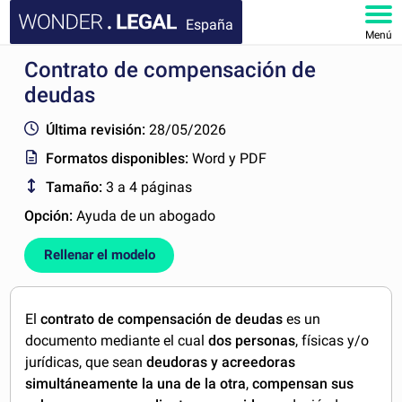
España
Menú
Contrato de compensación de
INICIO
deudas
DOCUMENTOS
Última revisión:
28/05/2026
Formatos disponibles:
Word y PDF
FAQ
Tamaño:
3 a 4 páginas
MI CUENTA
Opción:
Ayuda de un abogado
Rellenar el modelo
El
contrato de compensación de deudas
es un
documento mediante el cual
dos personas
, físicas y/o
jurídicas, que sean
deudoras y acreedoras
simultáneamente la una de la otra
,
compensan sus