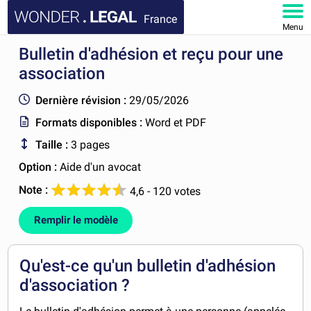
France
Menu
Bulletin d'adhésion et reçu pour une
ACCUEIL
association
DOCUMENTS
Dernière révision :
29/05/2026
Formats disponibles :
Word et PDF
FAQ
Taille :
3 pages
MON COMPTE
Option :
Aide d'un avocat
Note :
4,6 - 120 votes
Remplir le modèle
Qu'est-ce qu'un bulletin d'adhésion
d'association ?