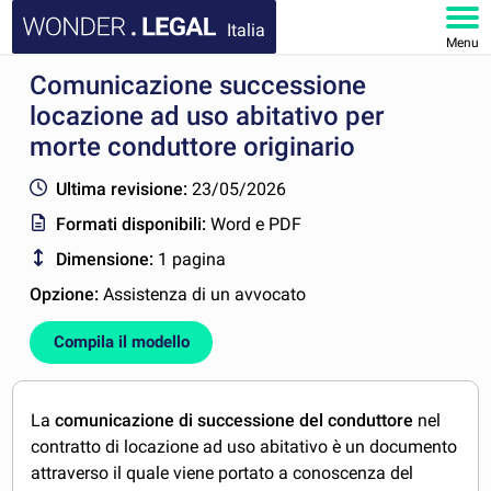
Italia
Menu
Comunicazione successione
HOMEPAGE
locazione ad uso abitativo per
DOCUMENTI
morte conduttore originario
Ultima revisione:
23/05/2026
FAQ
Formati disponibili:
Word e PDF
IL MIO ACCOUNT
Dimensione:
1 pagina
Opzione:
Assistenza di un avvocato
Compila il modello
La
comunicazione di successione del conduttore
nel
contratto di locazione ad uso abitativo è un documento
attraverso il quale viene portato a conoscenza del